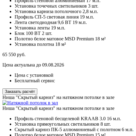
Профиль стеновой алюминиевый
17 м.п.
Установка точечных светильников
3 шт.
Установка карниза потолочного
2,8 м.п.
Профиль СП-5 световая линия
19 м.п.
Лента светодиодная 9,6 ВТ
19 м.п.
Установка ленты
19 м.п.
Блок 100 ВТ
2 шт.
Полотно белое матовое MSD Premium
18 м²
Установка полотна
18 м²
65 550
руб.
Цена актуальна до 09.08.2026
Цена с установкой
Бесплатный сервис
Заказать расчёт
Ниша "Скрытый карниз" на натяжном потолке в зале
Ниша "Скрытый карниз" на натяжном потолке в зале
Профиль стеновой бесщелевой KRAAB 3.0
16 м.п.
Установка прямоугольных светильников
8 шт.
Скрытый карниз ПК-5 аллюминиевый с полотном
6 м.п.
Полотно белое матовое MSD Premium
15 м²