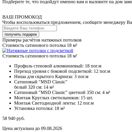
Подберите те, что подойдут именно вам и вызовите на дом зам
ВАШ ПРОМОКОД
Чтобы воспользоваться предложением, сообщите менеджеру В
Примеры расчётов натяжных потолков
Стоимость сатинового потолка 18 м²
Стоимость сатинового потолка 18 м²
Профиль стеновой алюминиевый:
18 пог.м
Переход уровня с боковой подсветкой:
12 пог.м
Ниша для скрытого Карниза:
3 пог.м
Сатиновый "MSD Classic"
белый 320 см:
14 м²
Сатиновый "MSD Classic" цветной 350 см:
4 м²
Монтаж Круглых светильников:
15 шт.
Монтаж Светодиодной ленты:
12 пог.м
Установка потолка:
18 м²
58 940
руб.
Цена актуальна до 09.08.2026