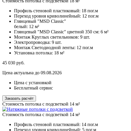
Стоимость потолка с подсветкой 18 м²
Профиль стеновой пластиковый:
18 пог.м
Переход уровня криволинейный:
12 пог.м
Глянцевый "MSD Classic"
белый:
12 м²
Глянцевый "MSD Classic" цветной 350 см:
6 м²
Монтаж Круглых светильников:
9 шт.
Электропроводка:
9 шт.
Монтаж Светодиодной ленты:
12 пог.м
Установка потолка:
18 м²
45 030
руб.
Цена актуальна до 09.08.2026
Цена с установкой
Бесплатный сервис
Заказать расчёт
Стоимость потолка с подсветкой 14 м²
Стоимость потолка с подсветкой 14 м²
Профиль стеновой пластиковый:
14 пог.м
Переход уровня криволинейный:
5 пог.м